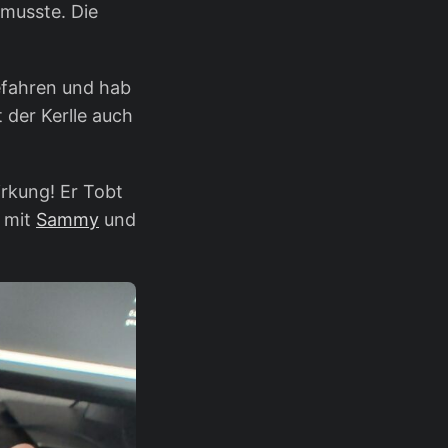
 musste. Die
gefahren und hab
 der Kerlle auch
irkung! Er Tobt
h mit
Sammy
und