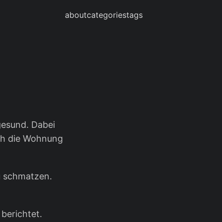
about
categories
tags
gesund. Dabei
och die Wohnung
.
u schmatzen.
 berichtet.