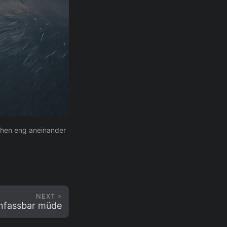
chen eng aneinander
NEXT »
unfassbar müde